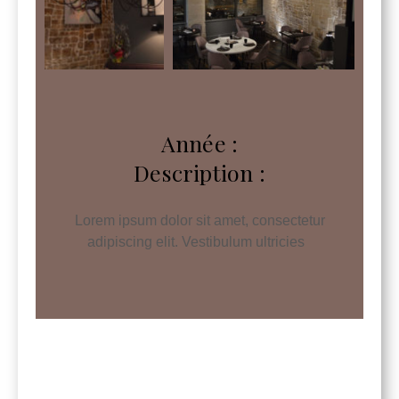
Année :
Description :
Lorem ipsum dolor sit amet, consectetur
adipiscing elit. Vestibulum ultricies