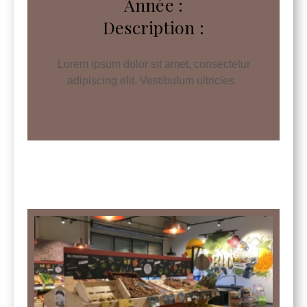
Année :
Description :
Lorem ipsum dolor sit amet, consectetur
adipiscing elit. Vestibulum ultricies
IMG_9614