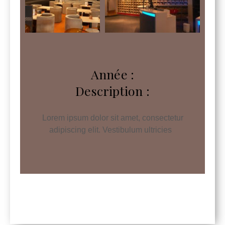
Année :
Description :
Lorem ipsum dolor sit amet, consectetur
adipiscing elit. Vestibulum ultricies